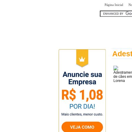
|
Página Inicial
No
encontr
Ades