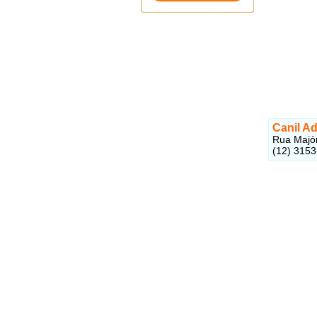
Canil A
Rua Majór
(12) 315